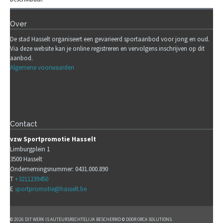
Over
De stad Hasselt organiseert een gevarieerd sportaanbod voor jong en oud.
Via deze website kan je online registreren en vervolgens inschrijven op dit
aanbod.
Algemene voorwaarden
Contact
vzw Sportpromotie Hasselt
Limburgplein 1
3500 Hasselt
Ondernemingsnummer: 0431.000.890
T
+3211239450
E
sportpromotie@hasselt.be
© 2026 DIT WERK IS AUTEURSRECHTELIJK BESCHERMD © DOOR ORCA SOLUTIONS.