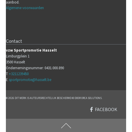
aanbod.
Algemene voorwaarden
Contact
vzw Sportpromotie Hasselt
Limburgplein 1
3500 Hasselt
Ondernemingsnummer: 0431.000.890
T
+3211239450
E
sportpromotie@hasselt.be
© 2026 DIT WERK IS AUTEURSRECHTELIJK BESCHERMD © DOOR ORCA SOLUTIONS.
FACEBOOK