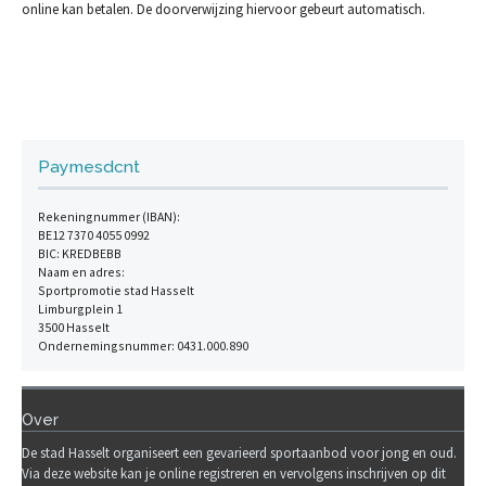
online kan betalen. De doorverwijzing hiervoor gebeurt automatisch.
Paymesdcnt
Rekeningnummer (IBAN):
BE12 7370 4055 0992
BIC: KREDBEBB
Naam en adres:
Sportpromotie stad Hasselt
Limburgplein 1
3500 Hasselt
Ondernemingsnummer: 0431.000.890
Over
De stad Hasselt organiseert een gevarieerd sportaanbod voor jong en oud.
Via deze website kan je online registreren en vervolgens inschrijven op dit