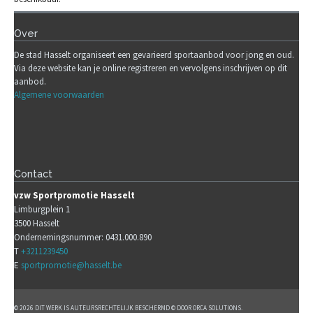
Over
De stad Hasselt organiseert een gevarieerd sportaanbod voor jong en oud.
Via deze website kan je online registreren en vervolgens inschrijven op dit
aanbod.
Algemene voorwaarden
Contact
vzw Sportpromotie Hasselt
Limburgplein 1
3500 Hasselt
Ondernemingsnummer: 0431.000.890
T
+3211239450
E
sportpromotie@hasselt.be
© 2026 DIT WERK IS AUTEURSRECHTELIJK BESCHERMD © DOOR ORCA SOLUTIONS.