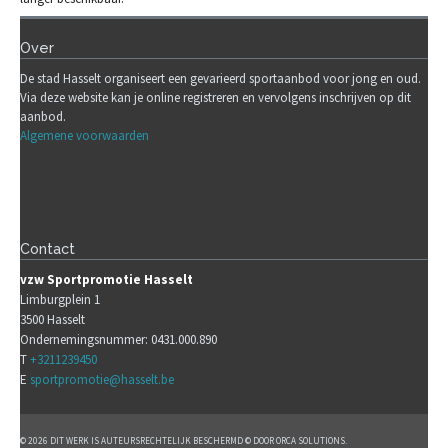
Over
De stad Hasselt organiseert een gevarieerd sportaanbod voor jong en oud.
Via deze website kan je online registreren en vervolgens inschrijven op dit
aanbod.
Algemene voorwaarden
Contact
vzw Sportpromotie Hasselt
Limburgplein 1
3500 Hasselt
Ondernemingsnummer: 0431.000.890
T
+3211239450
E
sportpromotie@hasselt.be
© 2026 DIT WERK IS AUTEURSRECHTELIJK BESCHERMD © DOOR ORCA SOLUTIONS.