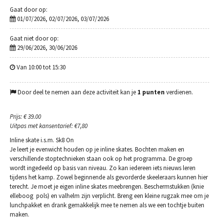
Gaat door op:
01/07/2026, 02/07/2026, 03/07/2026
Gaat niet door op:
29/06/2026, 30/06/2026
Van 10:00 tot 15:30
Door deel te nemen aan deze activiteit kan je
1 punten
verdienen.
Prijs: € 39.00
Uitpas met kansentarief: €7,80
Inline skate i.s.m. Sk8 On
Je leert je evenwicht houden op je inline skates. Bochten maken en
verschillende stoptechnieken staan ook op het programma. De groep
wordt ingedeeld op basis van niveau. Zo kan iedereen iets nieuws leren
tijdens het kamp. Zowel beginnende als gevorderde skeeleraars kunnen hier
terecht. Je moet je eigen inline skates meebrengen. Beschermstukken (knie 
elleboog  pols) en valhelm zijn verplicht. Breng een kleine rugzak mee om je
lunchpakket en drank gemakkelijk mee te nemen als we een tochtje buiten
maken.