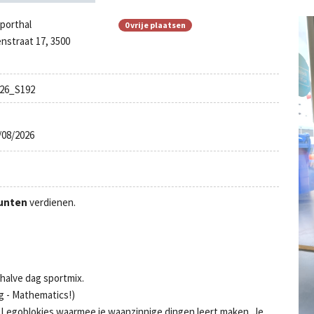
porthal
0 vrije plaatsen
nstraat 17, 3500
26_S192
/08/2026
unten
verdienen.
halve dag sportmix.
g - Mathematics!)
Legoblokjes waarmee je waanzinnige dingen leert maken. Je