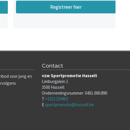
Registreer hier
Contact
vzw Sportpromotie Hasselt
nbod voor jong en
Limburgplein 1
ervolgens
3500 Hasselt
Ondernemingsnummer: 0431.000.890
T
+3211239450
E
sportpromotie@hasselt.be