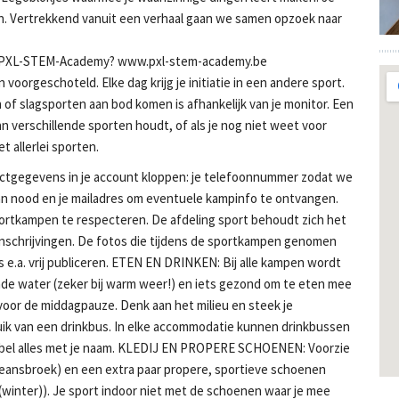
. Vertrekkend vanuit een verhaal gaan we samen opzoek naar
 de PXL-STEM-Academy? www.pxl-stem-academy.be
voorgeschoteld. Elke dag krijg je initiatie in een andere sport.
 of slagsporten aan bod komen is afhankelijk van je monitor. Een
an verschillende sporten houdt, of als je nog niet weet voor
t allerlei sporten.
tgegevens in je account kloppen: je telefoonnummer zodat we
van nood en je mailadres om eventuele kampinfo te ontvangen.
ortkampen te respecteren. De afdeling sport behoudt zich het
inschrijvingen. De fotos die tijdens de sportkampen genomen
e.a. vrij publiceren. ETEN EN DRINKEN: Bij alle kampen wordt
de water (zeker bij warm weer!) en iets gezond om te eten mee
voor de middagpauze. Denk aan het milieu en steek je
uik van een drinkbus. In elke accommodatie kunnen drinkbussen
Label alles met je naam. KLEDIJ EN PROPERE SCHOENEN: Voorzie
f jeansbroek) en een extra paar propere, sportieve schoenen
 (winter)). Je sport indoor niet met de schoenen waar je mee