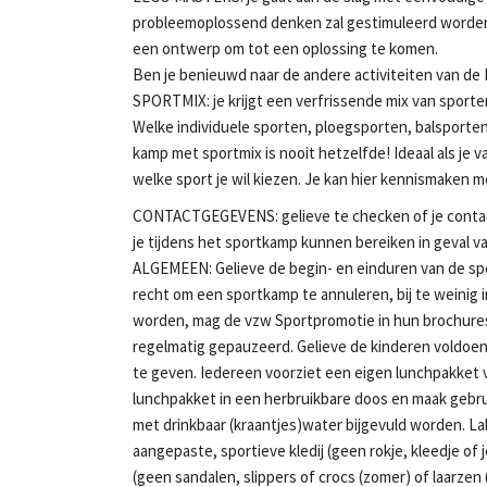
probleemoplossend denken zal gestimuleerd worden
een ontwerp om tot een oplossing te komen.
Ben je benieuwd naar de andere activiteiten van
SPORTMIX: je krijgt een verfrissende mix van sporten 
Welke individuele sporten, ploegsporten, balsporten
kamp met sportmix is nooit hetzelfde! Ideaal als je v
welke sport je wil kiezen. Je kan hier kennismaken me
CONTACTGEGEVENS: gelieve te checken of je contac
je tijdens het sportkamp kunnen bereiken in geval 
ALGEMEEN: Gelieve de begin- en einduren van de sp
recht om een sportkamp te annuleren, bij te weinig 
worden, mag de vzw Sportpromotie in hun brochures 
regelmatig gepauzeerd. Gelieve de kinderen voldoen
te geven. Iedereen voorziet een eigen lunchpakket 
lunchpakket in een herbruikbare doos en maak gebr
met drinkbaar (kraantjes)water bijgevuld worden. 
aangepaste, sportieve kledij (geen rokje, kleedje o
(geen sandalen, slippers of crocs (zomer) of laarzen