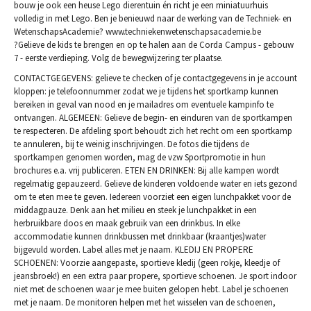
bouw je ook een heuse Lego dierentuin én richt je een miniatuurhuis
volledig in met Lego. Ben je benieuwd naar de werking van de Techniek- en
WetenschapsAcademie? www.techniekenwetenschapsacademie.be
?Gelieve de kids te brengen en op te halen aan de Corda Campus - gebouw
7 - eerste verdieping. Volg de bewegwijzering ter plaatse.
CONTACTGEGEVENS: gelieve te checken of je contactgegevens in je account
kloppen: je telefoonnummer zodat we je tijdens het sportkamp kunnen
bereiken in geval van nood en je mailadres om eventuele kampinfo te
ontvangen. ALGEMEEN: Gelieve de begin- en einduren van de sportkampen
te respecteren. De afdeling sport behoudt zich het recht om een sportkamp
te annuleren, bij te weinig inschrijvingen. De fotos die tijdens de
sportkampen genomen worden, mag de vzw Sportpromotie in hun
brochures e.a. vrij publiceren. ETEN EN DRINKEN: Bij alle kampen wordt
regelmatig gepauzeerd. Gelieve de kinderen voldoende water en iets gezond
om te eten mee te geven. Iedereen voorziet een eigen lunchpakket voor de
middagpauze. Denk aan het milieu en steek je lunchpakket in een
herbruikbare doos en maak gebruik van een drinkbus. In elke
accommodatie kunnen drinkbussen met drinkbaar (kraantjes)water
bijgevuld worden. Label alles met je naam. KLEDIJ EN PROPERE
SCHOENEN: Voorzie aangepaste, sportieve kledij (geen rokje, kleedje of
jeansbroek!) en een extra paar propere, sportieve schoenen. Je sport indoor
niet met de schoenen waar je mee buiten gelopen hebt. Label je schoenen
met je naam. De monitoren helpen met het wisselen van de schoenen,