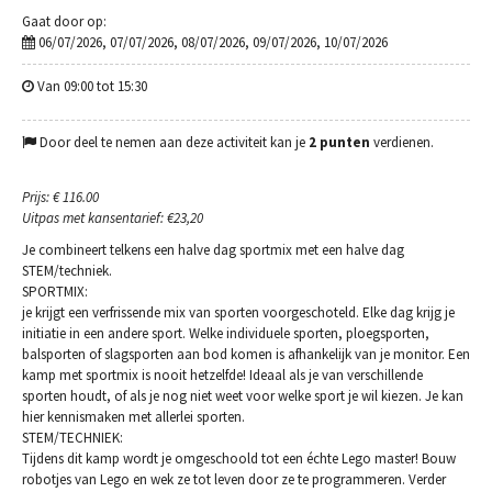
Gaat door op:
06/07/2026, 07/07/2026, 08/07/2026, 09/07/2026, 10/07/2026
Van 09:00 tot 15:30
Door deel te nemen aan deze activiteit kan je
2 punten
verdienen.
Prijs: € 116.00
Uitpas met kansentarief: €23,20
Je combineert telkens een halve dag sportmix met een halve dag
STEM/techniek.
SPORTMIX:
je krijgt een verfrissende mix van sporten voorgeschoteld. Elke dag krijg je
initiatie in een andere sport. Welke individuele sporten, ploegsporten,
balsporten of slagsporten aan bod komen is afhankelijk van je monitor. Een
kamp met sportmix is nooit hetzelfde! Ideaal als je van verschillende
sporten houdt, of als je nog niet weet voor welke sport je wil kiezen. Je kan
hier kennismaken met allerlei sporten.
STEM/TECHNIEK:
Tijdens dit kamp wordt je omgeschoold tot een échte Lego master! Bouw
robotjes van Lego en wek ze tot leven door ze te programmeren. Verder