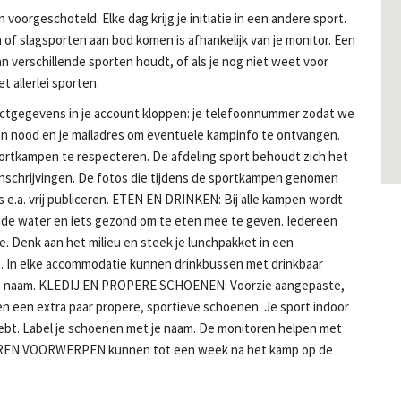
voorgeschoteld. Elke dag krijg je initiatie in een andere sport.
 of slagsporten aan bod komen is afhankelijk van je monitor. Een
an verschillende sporten houdt, of als je nog niet weet voor
t allerlei sporten.
tgegevens in je account kloppen: je telefoonnummer zodat we
van nood en je mailadres om eventuele kampinfo te ontvangen.
ortkampen te respecteren. De afdeling sport behoudt zich het
inschrijvingen. De fotos die tijdens de sportkampen genomen
e.a. vrij publiceren. ETEN EN DRINKEN: Bij alle kampen wordt
nde water en iets gezond om te eten mee te geven. Iedereen
. Denk aan het milieu en steek je lunchpakket in een
s. In elke accommodatie kunnen drinkbussen met drinkbaar
t je naam. KLEDIJ EN PROPERE SCHOENEN: Voorzie aangepaste,
) en een extra paar propere, sportieve schoenen. Je sport indoor
ebt. Label je schoenen met je naam. De monitoren helpen met
LOREN VOORWERPEN kunnen tot een week na het kamp op de