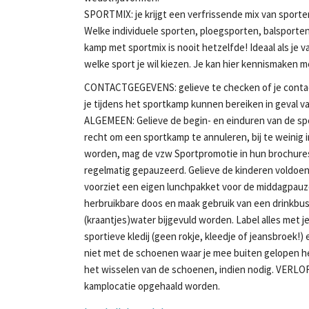
SPORTMIX: je krijgt een verfrissende mix van sporten 
Welke individuele sporten, ploegsporten, balsporten
kamp met sportmix is nooit hetzelfde! Ideaal als je v
welke sport je wil kiezen. Je kan hier kennismaken me
CONTACTGEGEVENS: gelieve te checken of je contac
je tijdens het sportkamp kunnen bereiken in geval 
ALGEMEEN: Gelieve de begin- en einduren van de sp
recht om een sportkamp te annuleren, bij te weinig 
worden, mag de vzw Sportpromotie in hun brochures 
regelmatig gepauzeerd. Gelieve de kinderen voldoe
voorziet een eigen lunchpakket voor de middagpauze
herbruikbare doos en maak gebruik van een drinkbu
(kraantjes)water bijgevuld worden. Label alles me
sportieve kledij (geen rokje, kleedje of jeansbroek!
niet met de schoenen waar je mee buiten gelopen h
het wisselen van de schoenen, indien nodig. VER
kamplocatie opgehaald worden.