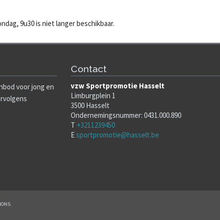
ndag, 9u30 is niet langer beschikbaar.
Contact
vzw Sportpromotie Hasselt
nbod voor jong en
Limburgplein 1
ervolgens
3500 Hasselt
Ondernemingsnummer: 0431.000.890
T
+3211239450
E
sportpromotie@hasselt.be
IONS.