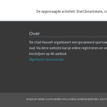
De opgevraagde activiteit: Start2stuntskate, zo
Over
De stad Hasselt organiseert een gevarieerd sportaa
oud. Via deze website kan je online registreren en v
inschrijven op dit aanbod.
Algemene voorwaarden
© 2026 DIT WERK IS AUTEURSRECHTELIJK BESCHERMD © DOOR ORCA SOLUT