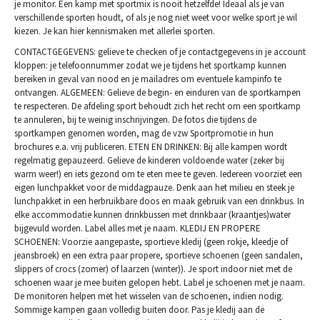
je monitor. Een kamp met sportmix is nooit hetzelfde! Ideaal als je van
verschillende sporten houdt, of als je nog niet weet voor welke sport je wil
kiezen. Je kan hier kennismaken met allerlei sporten.
CONTACTGEGEVENS: gelieve te checken of je contactgegevens in je account
kloppen: je telefoonnummer zodat we je tijdens het sportkamp kunnen
bereiken in geval van nood en je mailadres om eventuele kampinfo te
ontvangen. ALGEMEEN: Gelieve de begin- en einduren van de sportkampen
te respecteren. De afdeling sport behoudt zich het recht om een sportkamp
te annuleren, bij te weinig inschrijvingen. De fotos die tijdens de
sportkampen genomen worden, mag de vzw Sportpromotie in hun
brochures e.a. vrij publiceren. ETEN EN DRINKEN: Bij alle kampen wordt
regelmatig gepauzeerd. Gelieve de kinderen voldoende water (zeker bij
warm weer!) en iets gezond om te eten mee te geven. Iedereen voorziet een
eigen lunchpakket voor de middagpauze. Denk aan het milieu en steek je
lunchpakket in een herbruikbare doos en maak gebruik van een drinkbus. In
elke accommodatie kunnen drinkbussen met drinkbaar (kraantjes)water
bijgevuld worden. Label alles met je naam. KLEDIJ EN PROPERE
SCHOENEN: Voorzie aangepaste, sportieve kledij (geen rokje, kleedje of
jeansbroek) en een extra paar propere, sportieve schoenen (geen sandalen,
slippers of crocs (zomer) of laarzen (winter)). Je sport indoor niet met de
schoenen waar je mee buiten gelopen hebt. Label je schoenen met je naam.
De monitoren helpen met het wisselen van de schoenen, indien nodig.
Sommige kampen gaan volledig buiten door. Pas je kledij aan de